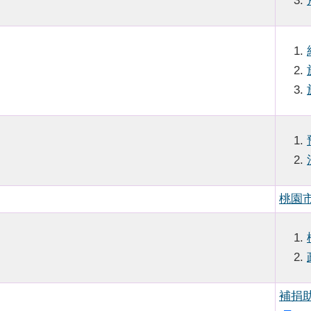
桃園
補捐