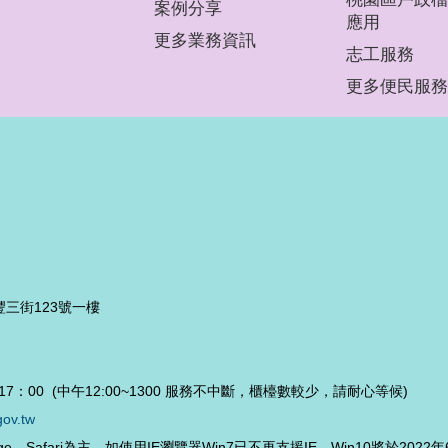
案例分享
應用
更多業務資訊
志工服務
更多便民服務
豐三街123號一樓
7：00 (中午12:00~1300 服務不中斷，櫃檯數較少，請耐心等候)
gov.tw
Edge、Safari為主，如使用IE瀏覽器Win7已不再支援IE，Win10將於202