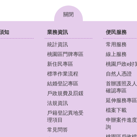
關閉
須知
業務資訊
便民服務
統計資訊
常用服務
桃園區門牌專區
線上服務
新住民專區
桃園戶政e好
標準作業流程
自然人憑證
結婚登記專區
首辦護照及人
確認專區
戶政規費及罰鍰
延伸服務專區
法規資訊
檔案下載
戶籍登記異地受
理項目
申辦案件進度
詢
常見問答
桃園區戶政檔