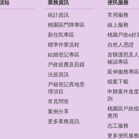
須知
業務資訊
便民服務
統計資訊
常用服務
桃園區門牌專區
線上服務
新住民專區
桃園戶政e好
標準作業流程
自然人憑證
結婚登記專區
首辦護照及人
確認專區
戶政規費及罰鍰
延伸服務專區
法規資訊
檔案下載
戶籍登記異地受
理項目
申辦案件進度
詢
常見問答
桃園區戶政檔
案例分享
應用
更多業務資訊
志工服務
更多便民服務