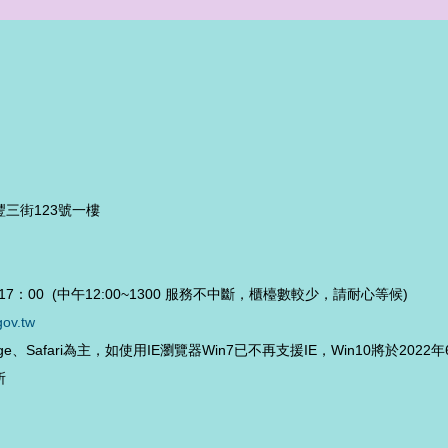
豐三街123號一樓
7：00 (中午12:00~1300 服務不中斷，櫃檯數較少，請耐心等候)
gov.tw
Edge、Safari為主，如使用IE瀏覽器Win7已不再支援IE，Win10將於202
所