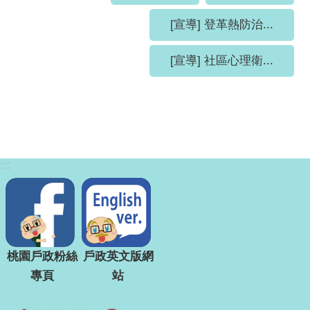
[宣導] 登革熱防治...
[宣導] 社區心理衛...
:::
桃園戶政粉絲
戶政英文版網
專頁
站